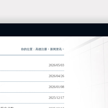
你的位置：
高德注册
>
新闻资讯
>
2026/05/03
2026/04/26
2026/01/08
2025/12/17