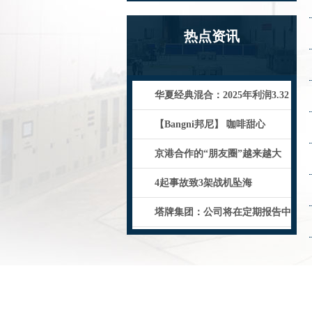
热点资讯
华夏经典混合：2025年利润3.32
亿元 净值增长率22.0
【Bangni邦尼】 咖啡甜心
京港合作的“朋友圈”越来越大
4起事故致3架战机坠海
塔牌集团：公司将在定期报告中
向所有投资者统一披露截至报告期末