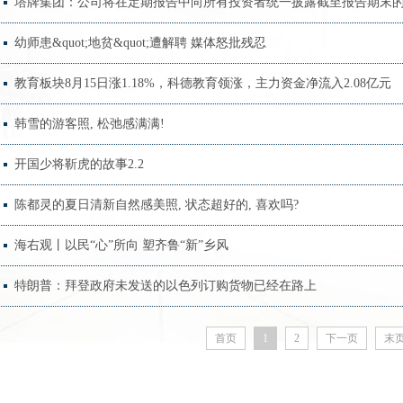
塔牌集团：公司将在定期报告中向所有投资者统一披露截至报告期末
幼师患&quot;地贫&quot;遭解聘 媒体怒批残忍
教育板块8月15日涨1.18%，科德教育领涨，主力资金净流入2.08亿元
韩雪的游客照, 松弛感满满!
开国少将靳虎的故事2.2
陈都灵的夏日清新自然感美照, 状态超好的, 喜欢吗?
海右观丨以民“心”所向 塑齐鲁“新”乡风
特朗普：拜登政府未发送的以色列订购货物已经在路上
首页
1
2
下一页
末