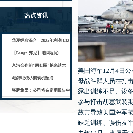
热点资讯
华夏经典混合：2025年利润3.32
亿元 净值增长率22.0
【Bangni邦尼】 咖啡甜心
京港合作的“朋友圈”越来越大
美国海军12月4日
4起事故致3架战机坠海
母战斗群人员在打
露出训练不足、设
塔牌集团：公司将在定期报告中
参与打击胡塞武装期间
向所有投资者统一披露截至报告期末
故共导致美国海军损
缺乏训练、误伤友